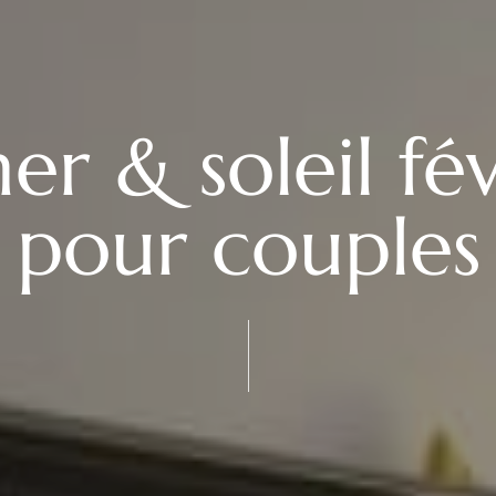
r & soleil fé
pour couples