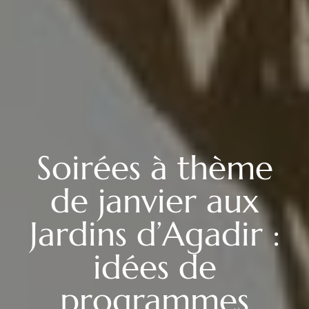
Soirées à thème
de janvier aux
Jardins d’Agadir :
idées de
programmes