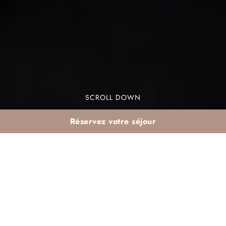
SCROLL DOWN
Réservez votre séjour
Le
séjour de janvier au soleil à Agadir
est une
expérience unique. Cette destination marocaine
attire de nombreux visiteurs chaque année grâce
à son climat agréable. En janvier, Agadir offre
des températures douces, parfaites pour explorer