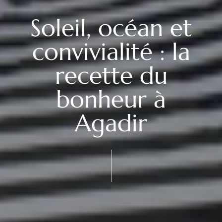
Soleil, océan et
convivialité : la
recette du
bonheur à
Agadir